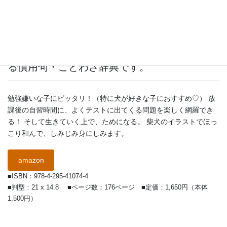
笑える！かわいい！ためになる！ 柴犬で覚え
る慣用句・ことわざ辞典です。
勉強嫌いな子にピッタリ！（特に犬が好きな子におすすめ♡） 放
課後の自習時間に、よくテストに出てくる問題を楽しく網羅でき
る！ そして生きていく上で、ためになる。 柴犬のイラストでほっ
こり和んで、しみじみ身にしみます。
amazon
■ISBN：978-4-295-41074-4
■判型：21 x 14.8 ■ページ数：176ページ ■定価：1,650円（本体
1,500円）