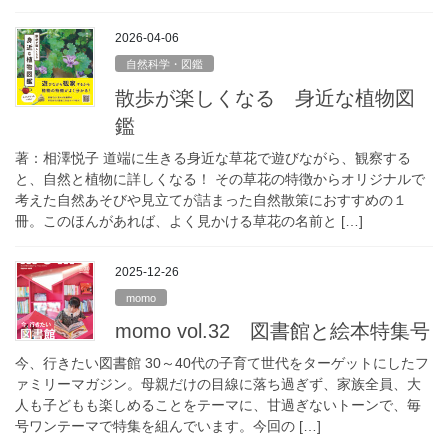
2026-04-06
自然科学・図鑑
散歩が楽しくなる 身近な植物図
鑑
著：相澤悦子 道端に生きる身近な草花で遊びながら、観察する
と、自然と植物に詳しくなる！ その草花の特徴からオリジナルで
考えた自然あそびや見立てが詰まった自然散策におすすめの１
冊。このほんがあれば、よく見かける草花の名前と […]
2025-12-26
momo
momo vol.32 図書館と絵本特集号
今、行きたい図書館 30～40代の子育て世代をターゲットにしたフ
ァミリーマガジン。母親だけの目線に落ち過ぎず、家族全員、大
人も子どもも楽しめることをテーマに、甘過ぎないトーンで、毎
号ワンテーマで特集を組んでいます。今回の […]