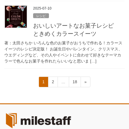
2025-07-10
レシピ
おいしいアートなお菓子レシピ
ときめくカラースイーツ
著：太田さちか いろんな色のお菓子がおうちで作れる！カラース
イーツのレシピ決定版！ お誕生日やバレンタイン、クリスマス、
ウエディングなど、その人やイベントに合わせて好きなテーマカ
ラーで色んなお菓子を作れたらいいなと思いま […]
投
固
固
固
1
2
…
18
»
稿
定
定
定
ペ
ペ
ペ
の
ー
ー
ー
ペ
ジ
ジ
ジ
ー
ジ