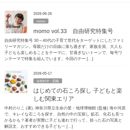
2026-06-26
momo
momo vol.33 自由研究特集号
自由研究特集号 30～40代の子育て世代をターゲットにしたファミ
リーマガジン。母親だけの目線に落ち過ぎず、家族全員、大人も
子どもも楽しめることをテーマに、甘過ぎないトーンで、毎号ワ
ンテーマで特集を組んでいます。今回のテー […]
2026-05-17
自然科学・図鑑
はじめての石ころ探し 子どもと楽
しむ関東エリア
中村のりこ (著), 神奈川県立生命の星・地球博物館 (監修) 海や河原
で、キレイな石ころを探す、自然の中の宝探し 鉱石、化石も見つ
かるかも？著者が実際に子ども連れで行って、拾った石の写真と
解説文、おすすめできる子ども一 […]