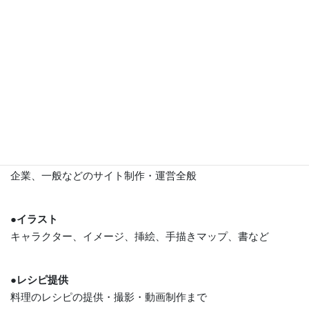
広告フォト／雑誌フォト／商品／人物／フード／住宅／レタ
ッチなど
●デザイン
雑誌や広告などのデザイン全般
DTP／広告／販促物・ポスター／パッケージ／ロゴ／看板な
ど
●Web制作
企業、一般などのサイト制作・運営全般
●イラスト
キャラクター、イメージ、挿絵、手描きマップ、書など
●レシピ提供
料理のレシピの提供・撮影・動画制作まで