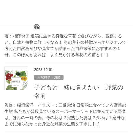
2026-04-06
自然科学・図鑑
散歩が楽しくなる 身近な植物図
鑑
著：相澤悦子 道端に生きる身近な草花で遊びながら、観察する
と、自然と植物に詳しくなる！ その草花の特徴からオリジナルで
考えた自然あそびや見立てが詰まった自然散策におすすめの１
冊。このほんがあれば、よく見かける草花の名前と […]
2023-12-01
自然科学・図鑑
子どもと一緒に覚えたい 野菜の
名前
監修：稲垣栄洋 イラスト：三反栄治 日常的に食べている野菜の
生態 私たちが普段見ているスーパーマーケットに並んでいる野菜
は、ほんの一時の姿。その花は？完熟した姿は？タネは？意外な
までに知らなかった身近な野菜の生態を丁寧に […]