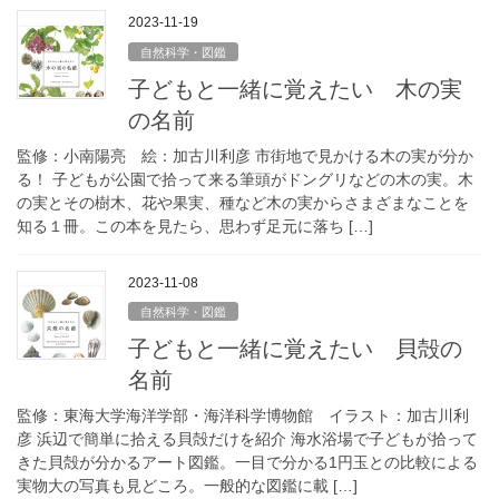
2023-11-19
自然科学・図鑑
子どもと一緒に覚えたい 木の実
の名前
監修：小南陽亮 絵：加古川利彦 市街地で見かける木の実が分か
る！ 子どもが公園で拾って来る筆頭がドングリなどの木の実。木
の実とその樹木、花や果実、種など木の実からさまざまなことを
知る１冊。この本を見たら、思わず足元に落ち […]
2023-11-08
自然科学・図鑑
子どもと一緒に覚えたい 貝殻の
名前
監修：東海大学海洋学部・海洋科学博物館 イラスト：加古川利
彦 浜辺で簡単に拾える貝殻だけを紹介 海水浴場で子どもが拾って
きた貝殻が分かるアート図鑑。一目で分かる1円玉との比較による
実物大の写真も見どころ。一般的な図鑑に載 […]