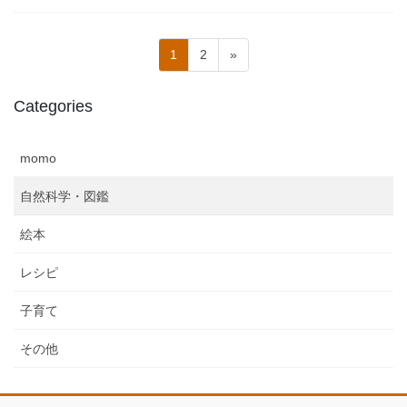
投
固
固
1
2
»
稿
定
定
ペ
ペ
の
Categories
ー
ー
ペ
ジ
ジ
ー
momo
ジ
自然科学・図鑑
送
り
絵本
レシピ
子育て
その他