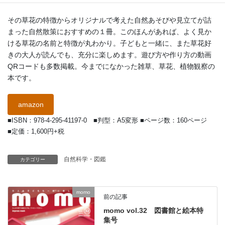
その草花の特徴からオリジナルで考えた自然あそびや見立てが詰
まった自然散策におすすめの１冊。このほんがあれば、よく見か
ける草花の名前と特徴が丸わかり。子どもと一緒に、また草花好
きの大人が読んでも、充分に楽しめます。遊び方や作り方の動画
QRコードも多数掲載。今までになかった雑草、草花、植物観察の
本です。
amazon
■ISBN：978-4-295-41197-0 ■判型：A5変形 ■ページ数：160ページ
■定価：1,600円+税
自然科学・図鑑
カテゴリー
momo
前の記事
momo vol.32 図書館と絵本特
集号