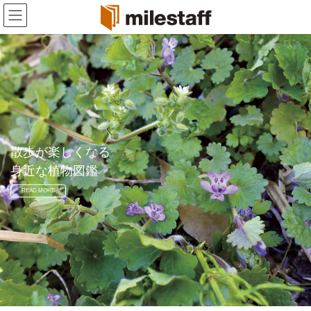
コ
ナ
ン
ビ
テ
ゲ
ン
ー
ツ
シ
へ
ョ
ス
ン
キ
に
ッ
移
プ
動
散歩が楽しくなる
身近な植物図鑑
Previous
Next
READ MORE