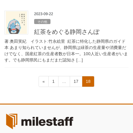
2023-09-22
その他
紅茶をめぐる静岡さんぽ
著:奥田実紀 イラスト:竹永絵里 紅茶に特化した静岡県のガイド
本 あまり知られていませんが、静岡県は緑茶の生産量や消費量だ
けでなく、国産紅茶の生産者数が日本一。100人近い生産者がいま
す。でも静岡県民にもまだまだ認知さ […]
投
固
固
固
«
1
…
17
18
稿
定
定
定
ペ
ペ
ペ
の
ー
ー
ー
ペ
ジ
ジ
ジ
ー
ジ
送